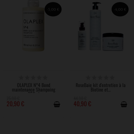
-5,00 €
-4,00 €
DISPONIBLE
DISPONIBLE
OLAPLEX N°4 Bond
RoseBaie kit d'entretien à la
maintenance Shampoing
Biotine et...
250ml
25,90 €
44,90 €
20,90 €
40,90 €