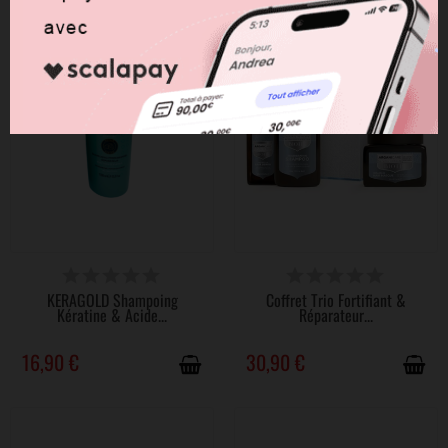
DISPONIBLE
DERNIERS ARTICLES EN STOCK
KERAGOLD Shampoing
Coffret Trio Fortifiant &
Kératine & Acide...
Réparateur...
16,90 €
30,90 €