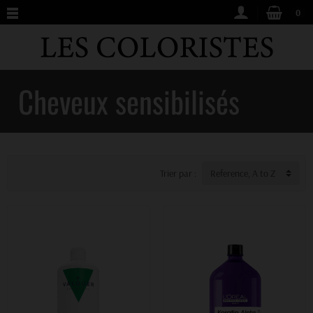
0
Cheveux sensibilisés
Trier par :
Reference, A to Z