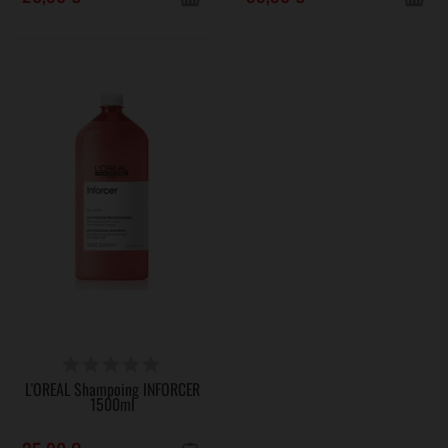
VICTIME DE SON SUCCÈS
L'ORÉAL Shampoing INFORCER
1500ml