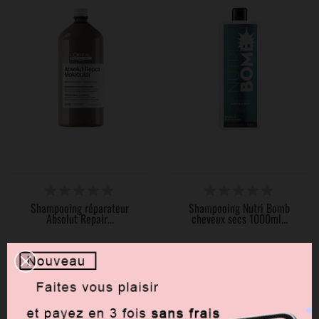
DISPONIBLE
DISPONIBLE
Shampooing réparateur
Shampooing Nutri Bomb
Absolut Repair...
cheveux secs 1000ml...
50,90 €
10,90 €