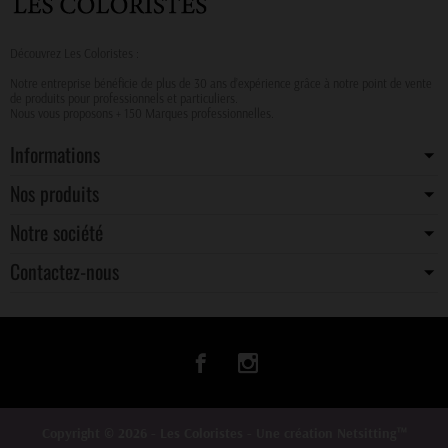
Découvrez Les Coloristes :
Notre entreprise bénéficie de plus de 30 ans d’expérience grâce à notre point de vente
de produits pour professionnels et particuliers.
Nous vous proposons + 150 Marques professionnelles.
Informations
Nos produits
Notre société
Contactez-nous
Copyright © 2026 -
Les Coloristes
- Une création
Netsitting™