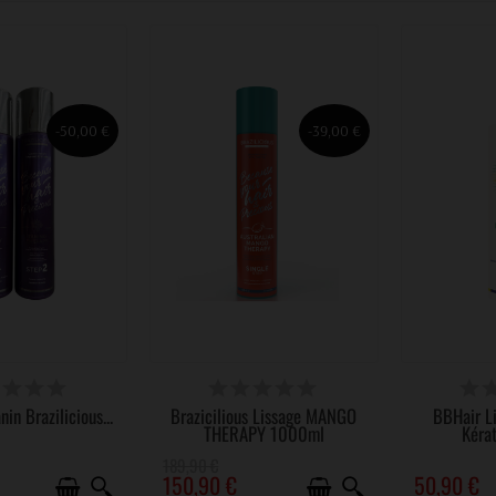
-50,00 €
-39,00 €
PONIBLE
DISPONIBLE
DERNIERS A
nin Brazilicious...
Brazicilious Lissage MANGO
BBHair Li
THERAPY 1000ml
Kéra
189,90 €
150,90 €
50,90 €