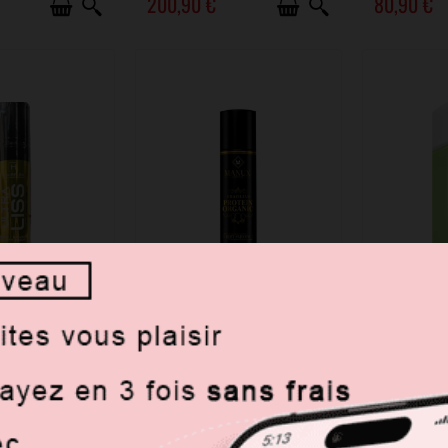
200,90 €
80,90 €
RTICLES EN STOCK
DISPONIBLE
DI
TRA LISS 1000ml
Lissage Manux Brazilian
Lissage Ino
IRPLEX
Protein Organic...
Tani
120,90 €