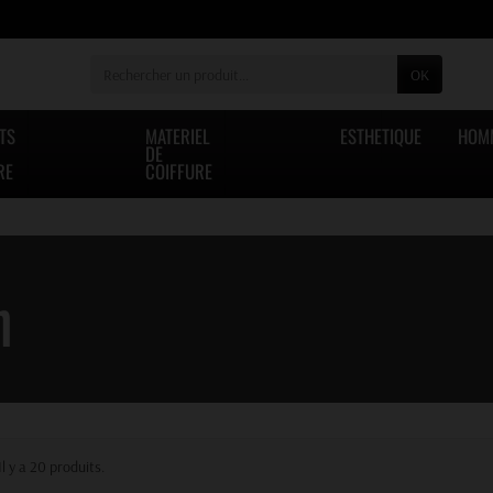
OK
TS
MATERIEL
ESTHETIQUE
HOM
DE
RE
COIFFURE
n
Il y a 20 produits.