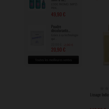
CODE PROMO: IMP35
PRIX...
49,90 €
Poudre
décolorante...
Grâce à sa technologie
qui...
22,90 €
-2,00 €
20,90 €
Toutes les meilleures ventes
DIS
Lissage Indie