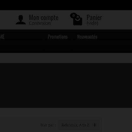
Mon compte
Panier
0
Connexion
(vide)
ME
Promotions
Nouveautés
Trier par :
Reference, A to Z