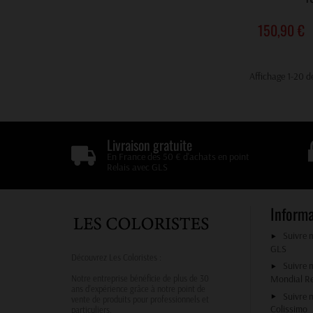
150,90 €
Affichage 1-20 de
Livraison gratuite
En France des 50 € d'achats en point
Relais avec GLS
Inform
Suivre 
GLS
Découvrez Les Coloristes :
Suivre 
Mondial R
Notre entreprise bénéficie de plus de 30
ans d’expérience grâce à notre point de
Suivre 
vente de produits pour professionnels et
Colissimo
particuliers.