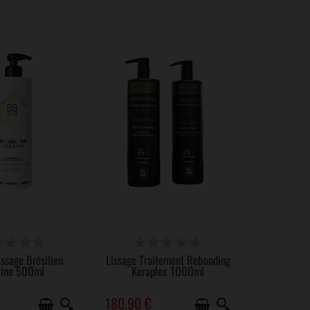
RTICLES EN STOCK
DISPONIBLE
ssage Brésilien
Lissage Traitement Rebonding
tine 500ml
Keraplex 1000ml
180,90 €