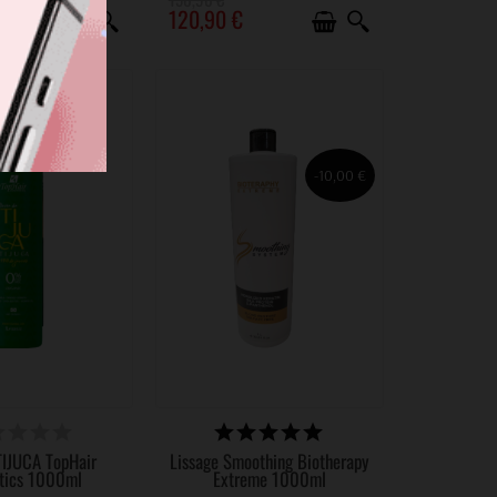
120,90 €
-10,00 €
SPONIBLE
DISPONIBLE
TIJUCA TopHair
Lissage Smoothing Biotherapy
tics 1000ml
Extreme 1000ml