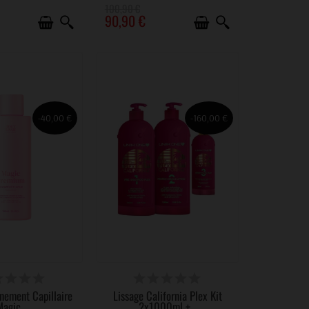
100,90 €
90,90 €
-40,00 €
-160,00 €
 DE SON SUCCÈS
VICTIME DE SON SUCCÈS
gnement Capillaire
Lissage California Plex Kit
agic...
2x1000ml +...