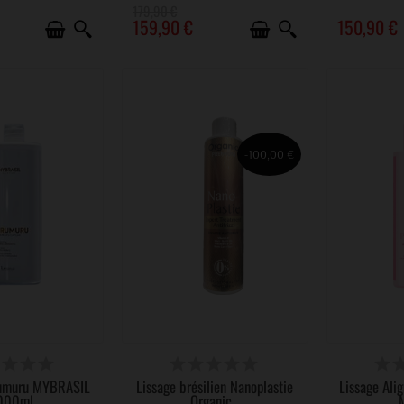
179,90 €
159,90 €
150,90 €
-100,00 €
DE SON SUCCÈS
VICTIME DE SON SUCCÈS
VICTIME
rumuru MYBRASIL
Lissage brésilien Nanoplastie
Lissage Ali
000ml
Organic...
M