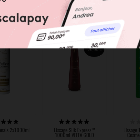
150,90 €
50,90 €
-20,00 €
PONIBLE
DISPONIBLE
DI
ponais 2x1000ml
Lissage Silk Express™
Lissage 
1000ml VITTA GOLD
Cosme