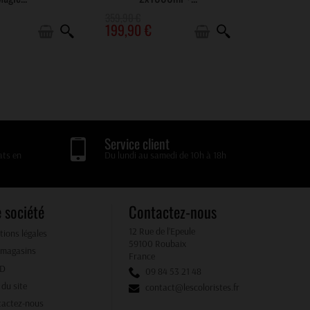
359,90 €
199,90 €
Service client
ats en
Du lundi au samedi de 10h à 18h
 société
Contactez-nous
12 Rue de l’Epeule
ions légales
59100 Roubaix
 magasins
France
PD
09 84 53 21 48
 du site
contact@lescoloristes.fr
tactez-nous