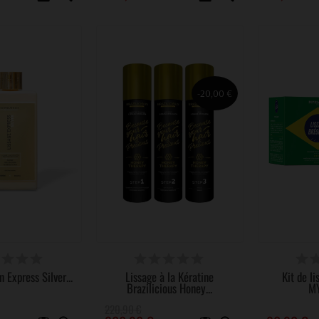
-20,00 €
PONIBLE
DISPONIBLE
DERNIERS A
n Express Silver...
Lissage à la Kératine
Kit de li
Brazilicious Honey...
M
220,90 €