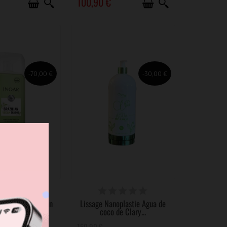
100,90 €
-70,00 €
-30,00 €
SPONIBLE
DISPONIBLE
ar Brazilian Vegan
Lissage Nanoplastie Agua de
no 1000ml
coco de Clary...
150,90 €