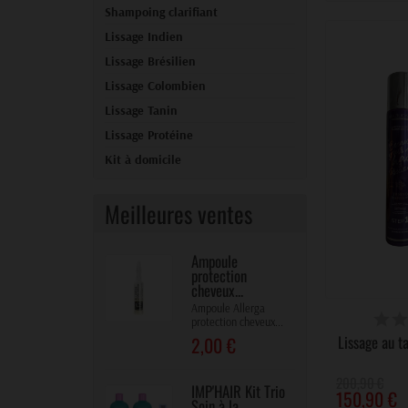
Shampoing clarifiant
Lissage Indien
Lissage Brésilien
Lissage Colombien
Lissage Tanin
Lissage Protéine
Kit à domicile
Meilleures ventes
Ampoule
protection
cheveux...
Ampoule Allerga
DIS
protection cheveux...
Lissage au ta
2,00 €
200,90 €
IMP'HAIR Kit Trio
150,90 €
Soin à la...