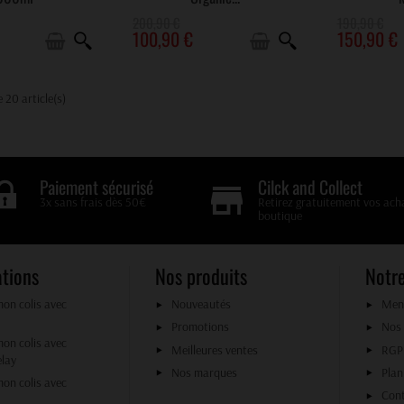
200,90 €
190,90 €
100,90 €
150,90 €
 20 article(s)
Cilck and Collect
Paiement sécurisé
Retirez gratuitement vos ach
3x sans frais dès 50€
boutique
ations
Nos produits
Notre
mon colis avec
Nouveautés
Ment
Promotions
Nos
mon colis avec
Meilleures ventes
RG
elay
Nos marques
Plan
mon colis avec
Con