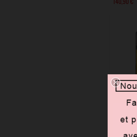
140,90 €
DERNIERS A
Lissage UL
HA