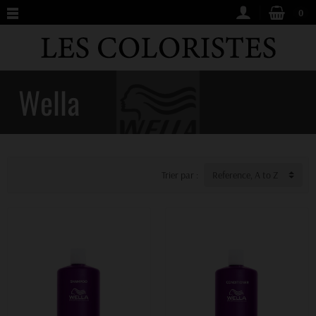
0
Wella
Trier par :
Reference, A to Z