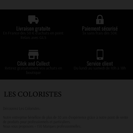
Livraison gratuite
Paiement sécurisé
En France des 50 € d'achats en point
3x sans frais dès 50€
Relais avec GLS
Cilck and Collect
Service client
Retirez gratuitement vos achats en
Du lundi au samedi de 10h à 18h
boutique
Découvrez Les Coloristes :
Notre entreprise bénéficie de plus de 30 ans d’expérience grâce à notre point de vente
de produits pour professionnels et particuliers.
Nous vous proposons + 150 Marques professionnelles.