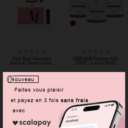
VICTIME DE SON SUCCÈS
VICTIME DE SON SUCCÈS
Pack Boost Croissance
GOOD HAIR Gummies ANTI-
Gummies Cheveux Good...
CHUTE - 3 mois LASHILÉ
50,90 €
50,90 €