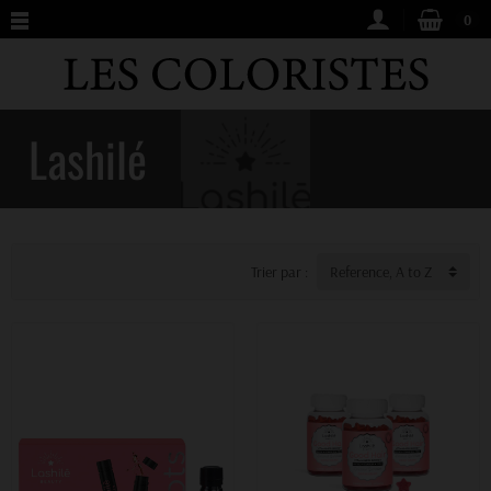
0
Lashilé
Trier par :
Reference, A to Z