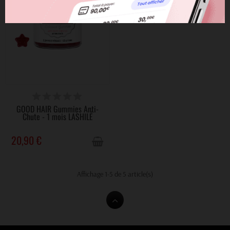
VICTIME DE SON SUCCÈS
GOOD HAIR Gummies Anti-
Chute - 1 mois LASHILÉ
20,90 €
Affichage 1-5 de 5 article(s)