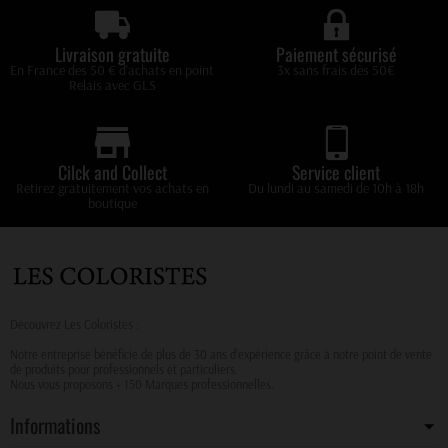
Livraison gratuite
Paiement sécurisé
En France des 50 € d'achats en point
3x sans frais dès 50€
Relais avec GLS
Cilck and Collect
Service client
Retirez gratuitement vos achats en
Du lundi au samedi de 10h à 18h
boutique
Découvrez Les Coloristes :
Notre entreprise bénéficie de plus de 30 ans d’expérience grâce à notre point de vente
de produits pour professionnels et particuliers.
Nous vous proposons + 150 Marques professionnelles.
Informations