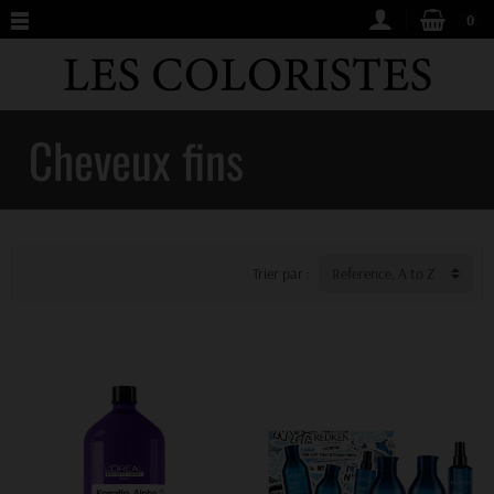
0
Cheveux fins
Trier par :
Reference, A to Z