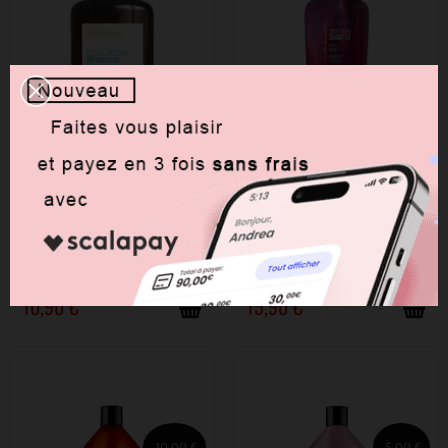
DISPONIBLE
DISPONIBLE
SPA PHARMA Shampooing
KREOGEN Shampoing
Collagen 400ml
FORTIFIANT 800ml
10,90 €
15,90 €
-10,00 €
-5,00 €