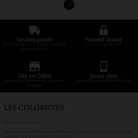
Livraison gratuite
Paiement sécurisé
En France des 50 € d'achats en point
3x sans frais dès 50€
Relais avec GLS
Cilck and Collect
Service client
Retirez gratuitement vos achats en
Du lundi au samedi de 10h à 18h
boutique
Découvrez Les Coloristes :
Notre entreprise bénéficie de plus de 30 ans d’expérience grâce à notre point de vente
de produits pour professionnels et particuliers.