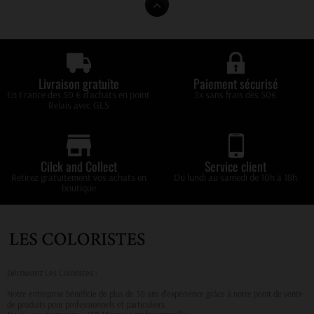
Livraison gratuite
Paiement sécurisé
En France des 50 € d'achats en point
3x sans frais dès 50€
Relais avec GLS
Cilck and Collect
Service client
Retirez gratuitement vos achats en
Du lundi au samedi de 10h à 18h
boutique
Découvrez Les Coloristes :
Notre entreprise bénéficie de plus de 30 ans d’expérience grâce à notre point de vente
de produits pour professionnels et particuliers.