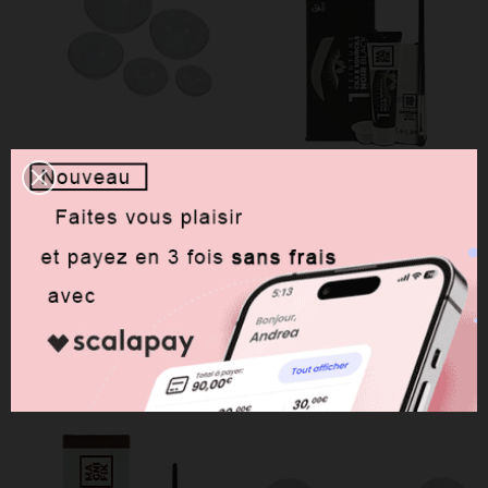
DISPONIBLE
DISPONIBLE
Bol Cabine Kit X5 Pvc
Kit De Teinture Cils Et
Transparent
Sourcils Noir...
5,00 €
10,90 €