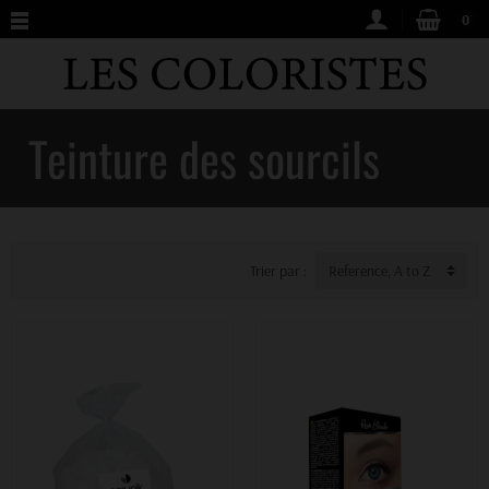
0
Teinture des sourcils
Trier par :
Reference, A to Z