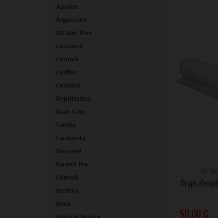
Apraise
Arganicare
BB Hair Plex
Centaure
Cerunik
Coiffeo
Corioliss
Depilissima
Evan Care
Fanola
Farmavita
Ducastel
Formul Pro
INDI
Générik
Draps d'exam
Inebrya
Inoar
50,00 €
Integral Beauty