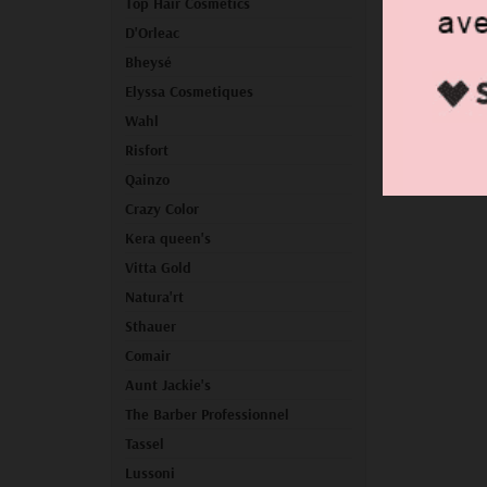
Top Hair Cosmetics
D'Orleac
Bheysé
Elyssa Cosmetiques
Wahl
Risfort
Qainzo
Crazy Color
Kera queen's
Vitta Gold
Natura'rt
Sthauer
Comair
Aunt Jackie's
The Barber Professionnel
Tassel
Lussoni