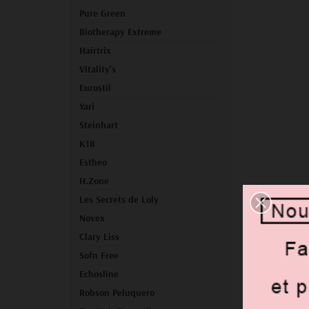
Pure Green
Biotherapy Extreme
Hairtrix
Vitality's
Eurostil
Yari
Steinhart
K18
Estheo
H.Zone
Les Secrets de Loly
Novex
Clary Liss
Sofn Free
Echosline
Robson Peluquero