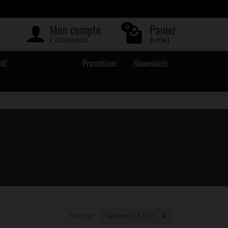
Mon compte
Panier
0
Connexion
(vide)
ME
Promotions
Nouveautés
Trier par :
Reference, A to Z