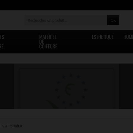
OK
TS
MATERIEL
ESTHETIQUE
HOM
DE
RE
COIFFURE
Il y a 1 produit.