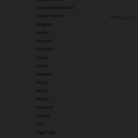
L'oréal professionnel
Jacques Seban
Affichage 1-1 de 1
Keragold
Vanité
Kerasoin
Kérastase
Kuster
Lashilé
Magister
Matrix
Mezzo
Mulato
Myriam K
Olaplex
Onix
Peggy Sage