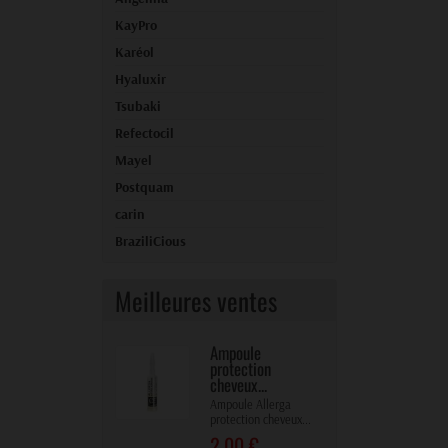
KayPro
Karéol
Hyaluxir
Tsubaki
Refectocil
Mayel
Postquam
carin
BraziliCious
Meilleures ventes
Ampoule
protection
cheveux...
Ampoule Allerga
protection cheveux...
2,00 €