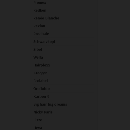
Promex
Redken
Renée Blanche
Revlon
Rosebaie
Schwarzkopf
Sibel
Wella
Hairplexx
Kreogen
Ecolabel
Orofluido
Karbon 9
Big hair big dreams
Nicky Paris
Lizze
Heva