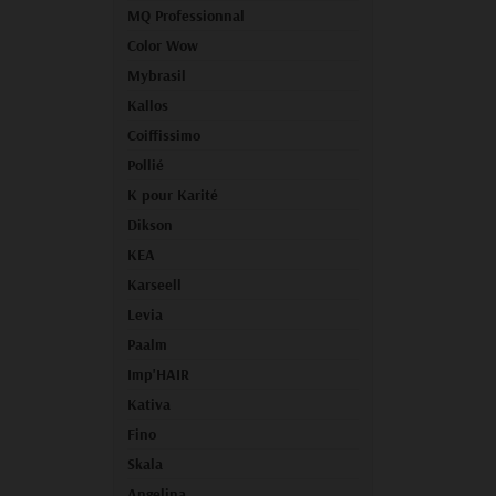
MQ Professionnal
Color Wow
Mybrasil
Kallos
Coiffissimo
Pollié
K pour Karité
Dikson
KEA
Karseell
Levia
Paalm
Imp'HAIR
Kativa
Fino
Skala
Angelina