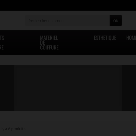
OK
TS
MATERIEL
ESTHETIQUE
HOM
DE
RE
COIFFURE
Il y a 6 produits.