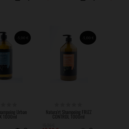
-5,00 €
-5,00 €
RTICLES EN STOCK
VICTIME DE SON SUCCÈS
Shampoing Urban
Natura'rt Shampoing FRIZZ
X 1000ml
CONTROL 1000ml
15,90 €