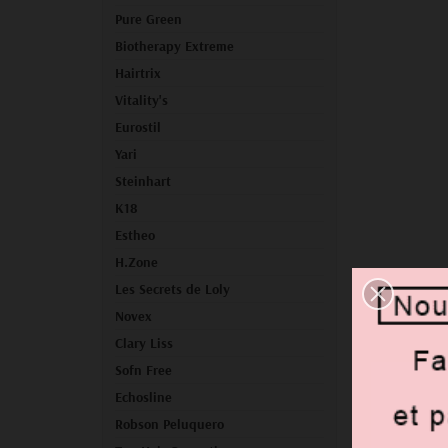
Pure Green
Biotherapy Extreme
Hairtrix
Vitality's
Eurostil
Yari
Steinhart
K18
Estheo
H.Zone
Les Secrets de Loly
Novex
Clary Liss
Sofn Free
Echosline
Robson Peluquero