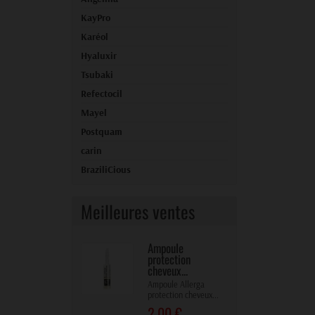
KayPro
Karéol
Hyaluxir
Tsubaki
Refectocil
Mayel
Postquam
carin
BraziliCious
Meilleures ventes
Ampoule
protection
cheveux...
Ampoule Allerga
protection cheveux...
2,00 €