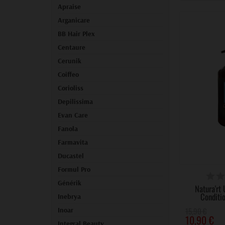
Apraise
Arganicare
BB Hair Plex
Centaure
Cerunik
Coiffeo
Corioliss
Depilissima
Evan Care
Fanola
Farmavita
Ducastel
Formul Pro
DIS
Générik
Natura'r
Conditi
Inebrya
Inoar
15,90 €
10,90 €
Integral Beauty