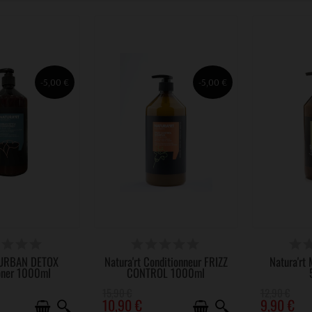
-5,00 €
-5,00 €
PONIBLE
DISPONIBLE
DI
t URBAN DETOX
Natura'rt Conditionneur FRIZZ
Natura'rt
oner 1000ml
CONTROL 1000ml
15,90 €
12,90 €
10,90 €
9,90 €