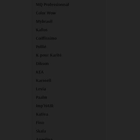
MQ Professionnal
Color Wow
Mybrasil
Kallos
Coiffissimo
Pollié
K pour Karité
Dikson
KEA
Karseell
Levia
Paalm
Imp'HAIR
Kativa
Fino
Skala
Angelina