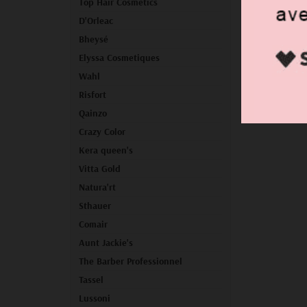
Top Hair Cosmetics
D'Orleac
Bheysé
Elyssa Cosmetiques
Wahl
Risfort
Qainzo
Crazy Color
Kera queen's
Vitta Gold
Natura'rt
Sthauer
Comair
Aunt Jackie's
The Barber Professionnel
Tassel
Lussoni