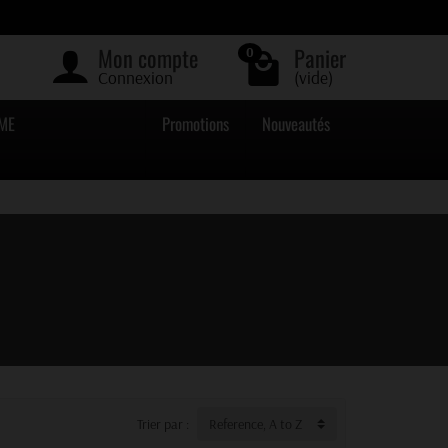
Mon compte
Panier
0
Connexion
(vide)
ME
Promotions
Nouveautés
Trier par :
Reference, A to Z