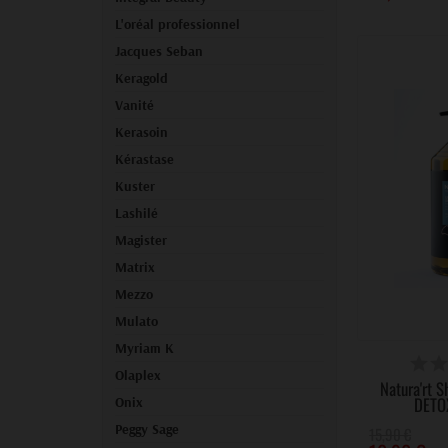
L'oréal professionnel
Jacques Seban
Keragold
Vanité
Kerasoin
Kérastase
Kuster
Lashilé
Magister
Matrix
Mezzo
Mulato
Myriam K
DERNIERS A
Olaplex
Natura'rt 
DETO
Onix
Peggy Sage
15,90 €