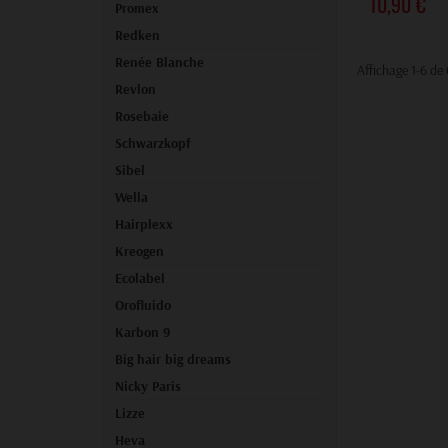
10,90 €
Promex
Redken
Renée Blanche
Affichage 1-6 de 
Revlon
Rosebaie
Schwarzkopf
Sibel
Wella
Hairplexx
Kreogen
Ecolabel
Orofluido
Karbon 9
Big hair big dreams
Nicky Paris
Lizze
Heva