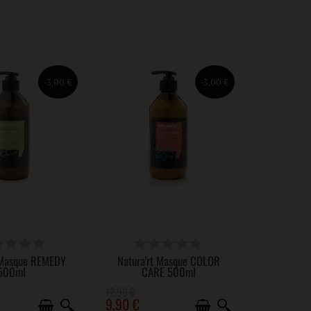
-3,00 €
-3,00 €
SPONIBLE
DISPONIBLE
 Masque REMEDY
Natura'rt Masque COLOR
500ml
CARE 500ml
12,90 €
9,90 €