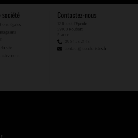
 société
Contactez-nous
12 Rue de l’Epeule
ions légales
59100 Roubaix
 magasins
France
PD
09 84 53 21 48
 du site
contact@lescoloristes.fr
tactez-nous
!