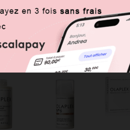
te, Propylene Glycol, Cetearyl Alcohol, Behentrimonium Methosulfate, C
ethylamine , Quaternium-91, Sodium Benzoate, Cetrimonium Methosulfat
te, Etidronic Acid, Ascorbic Acid, Phytantriol, Tocopheryl Acetate, Al
Sorbate
Vous aimerez aussi