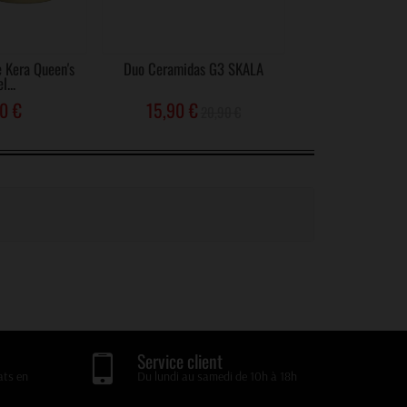
e Kera Queen's
Duo Ceramidas G3 SKALA
MULATO Soin Re
l...
Rouge de Ve
0 €
15,90 €
16,90
20,90 €
Service client
ats en
Du lundi au samedi de 10h à 18h