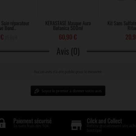
Soin réparateur
KÉRASTASE Masque Aura
Kit Sans Sulfat
ve Bond...
Botanica 500ml
Ritue
 €
60,90 €
20,9
25,90 €
Avis (0)
Aucun avis n'a été publié pour le moment.
Soyez le premier à donner votre avis
Cilck and Collect
Paiement sécurisé
Retirez gratuitement vos ach
3x sans frais dès 50€
boutique