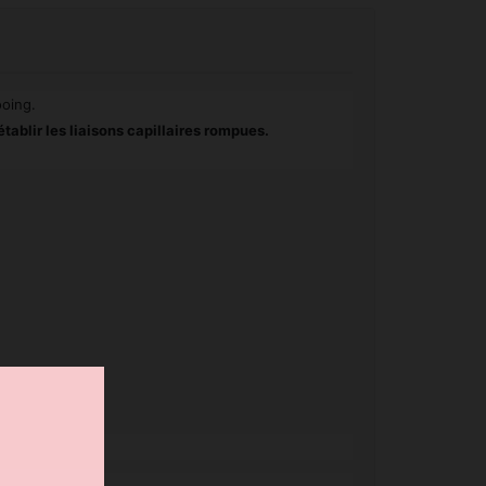
ooing.
établir les liaisons capillaires rompues.