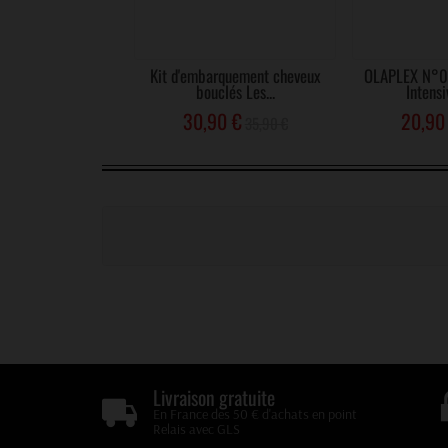
Kit d'embarquement cheveux
OLAPLEX N°0 
bouclés Les...
Intensi
30,90 €
20,90
35,90 €
Livraison gratuite
En France des 50 € d'achats en point
Relais avec GLS