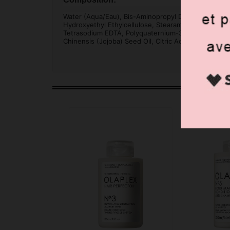
Water (Aqua/Eau), Bis-Aminopropyl Diglycol Dimalea
Hydroxyethyl Ethylcellulose, Stearamidopropyl Dim
Tetrasodium EDTA, Polyquaternium-37, Benzyl Benzoa
Chinensis (Jojoba) Seed Oil, Citric Acid, Potassium 