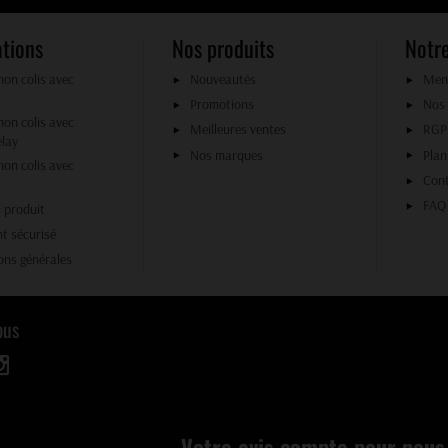
ations
Nos produits
Notre
mon colis avec
Nouveautés
Ment
Promotions
Nos
mon colis avec
Meilleures ventes
RG
elay
Nos marques
Plan
mon colis avec
Con
FAQ
 produit
t sécurisé
ons générales
ous
Votre avis compte pour nous 