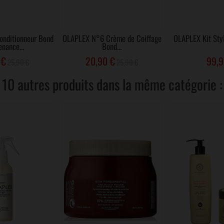
nditionneur Bond
OLAPLEX N°6 Crème de Coiffage
OLAPLEX Kit Sty
nance...
Bond...
 €
20,90 €
99,9
25,90 €
25,90 €
10 autres produits dans la même catégorie :