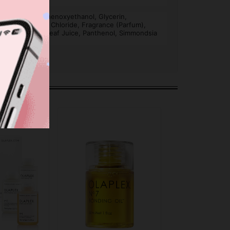
etyl Alcohol, Phenoxyethanol, Glycerin,
e, Cetrimonium Chloride, Fragrance (Parfum),
oe Barbadensis Leaf Juice, Panthenol, Simmondsia