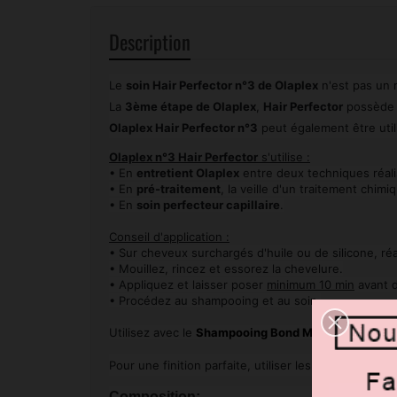
Description
Le
soin Hair Perfector n°3 de Olaplex
n'est pas un
La
3ème étape de Olaplex
,
Hair Perfector
possède l
Olaplex Hair Perfector n°3
peut également être uti
Olaplex n°3 Hair Perfector
s'utilise :
• En
entretient Olaplex
entre deux techniques réal
• En
pré-traitement
, la veille d'un traitement chim
• En
soin perfecteur capillaire
.
Conseil d'application :
• Sur cheveux surchargés d'huile ou de silicone, ré
• Mouillez, rincez et essorez la chevelure.
• Appliquez et laisser poser
minimum 10 min
avant d
• Procédez au shampooing et au soin.
Utilisez avec le
Shampooing Bond Maintenance n°
Pour une finition parfaite, utiliser les
soins sans ri
Composition: