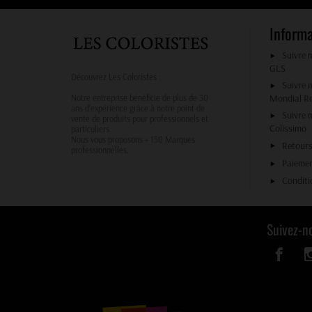
Inform
Suivre 
GLS
Découvrez Les Coloristes :
Suivre 
Mondial R
Notre entreprise bénéficie de plus de 30
ans d’expérience grâce à notre point de
Suivre 
vente de produits pour professionnels et
Colissimo
particuliers.
Nous vous proposons + 150 Marques
Retours
professionnelles.
Paiemen
Conditi
Suivez-n