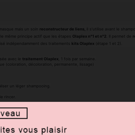
 masque mais un soin
reconstructeur de liens,
il s'utilise avant le shamp
e même principe actif que les étapes
Olaplex n°1 et n°2
. Il permet de
r
lisé indépendamment des traitements
kits Olaplex
(étape 1 et 2).
isée avec le
traitement Olaplex
, 1 fois par semaine.
ique (coloration, décoloration, permanente, lissage)
aliser un léger shampooing.
e rincer.
4
et le
Conditionneur Bond Maintenance n°5
pour un résultat optimal.
nçage OLAPLEX
: la
crème de coiffage
et
l'huile de soin Olaplex
.