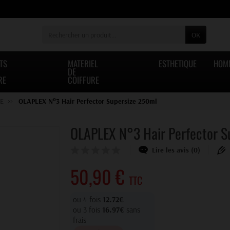
OK
TS
MATERIEL
ESTHETIQUE
HOM
DE
RE
COIFFURE
RE
OLAPLEX N°3 Hair Perfector Supersize 250ml
OLAPLEX N°3 Hair Perfector S
Lire les avis (0)
50,90 €
TTC
ou 4 fois
12.72€
ou 3 fois
16.97€
sans
frais