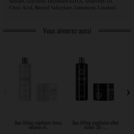
Sulfate, Glycerin, Disodium EDTA, Trideceth-10,
Citric Acid, Benzyl Salicylate, Limonene, Linalool.
Vous aimerez aussi
‹
›
Duo lifting capillaire force,
Duo lifting capillaire effet
volume et...
miroir 3D –...