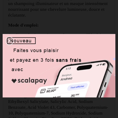
un shampoing illuminateur et un masque intensément
nourrissant pour une chevelure lumineuse, douce et
éclatante.
Mode d'emploi:
Appliquer le shampoing sur cheveux mouillés, faire
mousser, masser le cuir chevelu et rincer. Sur cheveux
essorés, répartir le masque sur les longueurs, masser
puis laisser poser 30 minutes avant de rincer
abondamment.
Ingredients:
Aqua, Sodium Laureth Sulfate, Coco-Betaine, Glycol
Distearate, Sodium Chloride, Cocamide MIPA, Parfum,
Amodimethicone, Vaccinium Myrtillus Fruit Extract,
Ribes Nigrum Fruit Extract, Cannabis Sativa Seed Oil,
Ethylhexyl Salicylate, Salicylic Acid, Sodium
Benzoate, Acid Violet 43, Carbomer, Polyquaternium-
10, Polyquaternium-7, Sodium Hydroxide, Sodium