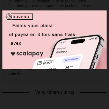
cellophane, il se positionne et se repositionne
facilement pour envelopper toute la chevelure ou
isoler quelques mèches avec précision.
Sans PVC, chlore, phtalates ni Bisphénol A, il
respecte la santé de vos clients et l'environnement tout
en assurant une performance optimale.
Caractéristiques:
- Dimensions: 30cm x 250m
- Auto-adhésif et repositionnable
- Prédécoupé en 30 cm pour un vrai gain de temps
- Transparent pour un contrôle visuel parfait
- 100% recyclable - fabriqué avec 30% de matière
recyclée
- Idéal pour mèches, balayage, patines et isolations
partielles
Vous aimerez aussi