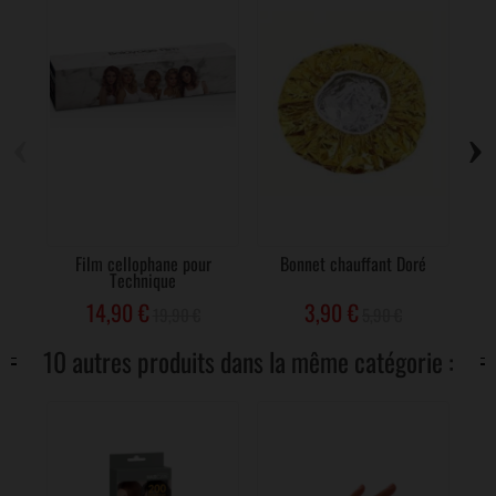
‹
›
Film cellophane pour
Bonnet chauffant Doré
F
Technique
3
14,90 €
3,90 €
19,90 €
5,90 €
10 autres produits dans la même catégorie :