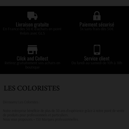
Livraison gratuite
Paiement sécurisé
En France des 50 € d'achats en point
3x sans frais dès 50€
Relais avec GLS
Cilck and Collect
Service client
Retirez gratuitement vos achats en
Du lundi au samedi de 10h à 18h
boutique
Découvrez Les Coloristes :
Notre entreprise bénéficie de plus de 30 ans d’expérience grâce à notre point de vente
de produits pour professionnels et particuliers.
Nous vous proposons + 150 Marques professionnelles.