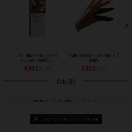
‹
›
Feuilles thermiques en
Gant protection thermique 2
Colo
mousse argentées...
doigts
9,90 €
6,90 €
10,90 €
7,90 €
Avis (0)
Aucun avis n'a été publié pour le moment.
Soyez le premier à donner votre avis